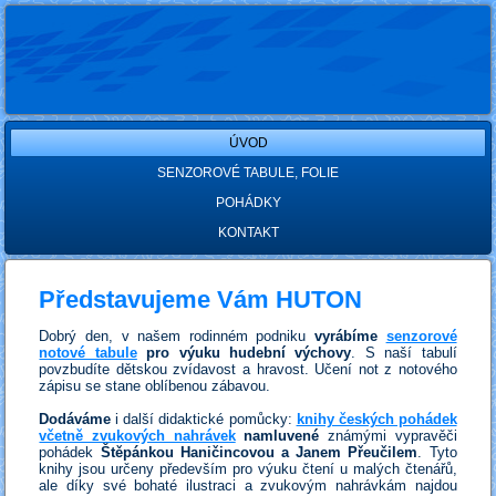
ÚVOD
SENZOROVÉ TABULE, FOLIE
POHÁDKY
KONTAKT
Představujeme Vám
HUTON
Dobrý den, v našem rodinném podniku
vyrábíme
senzorové
notové tabule
pro výuku hudební výchovy
. S naší tabulí
povzbudíte dětskou zvídavost a hravost. Učení not z notového
zápisu se stane oblíbenou zábavou.
Dodáváme
i další didaktické pomůcky:
knihy českých pohádek
včetně zvukových nahrávek
namluvené
známými vypravěči
pohádek
Štěpánkou Haničincovou a Janem Přeučilem
. Tyto
knihy jsou určeny především pro výuku čtení u malých čtenářů,
ale díky své bohaté ilustraci a zvukovým nahrávkám najdou