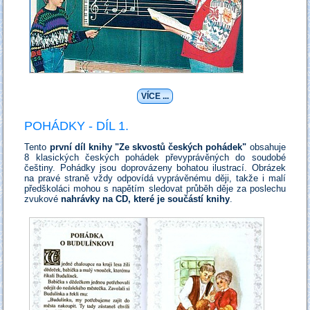
VÍCE ...
POHÁDKY - DÍL 1.
Tento
první díl knihy "Ze skvostů českých pohádek"
obsahuje
8 klasických českých pohádek převyprávěných do soudobé
češtiny. Pohádky jsou doprovázeny bohatou ilustrací. Obrázek
na pravé straně vždy odpovídá vyprávěnému ději, takže i malí
předškoláci mohou s napětím sledovat průběh děje za poslechu
zvukové
nahrávky na CD, které je součástí knihy
.