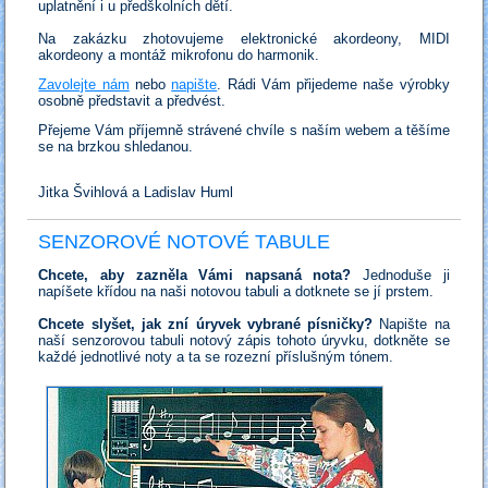
uplatnění i u předškolních dětí.
Na zakázku zhotovujeme elektronické akordeony, MIDI
akordeony a montáž mikrofonu do harmonik.
Zavolejte nám
nebo
napište
. Rádi Vám přijedeme naše výrobky
osobně představit a předvést.
Přejeme Vám příjemně strávené chvíle s naším webem a těšíme
se na brzkou shledanou.
Jitka Švihlová a Ladislav Huml
SENZOROVÉ NOTOVÉ TABULE
Chcete, aby zazněla Vámi napsaná nota?
Jednoduše ji
napíšete křídou na naši notovou tabuli a dotknete se jí prstem.
Chcete slyšet, jak zní úryvek vybrané písničky?
Napište na
naší senzorovou tabuli notový zápis tohoto úryvku, dotkněte se
každé jednotlivé noty a ta se rozezní příslušným tónem.